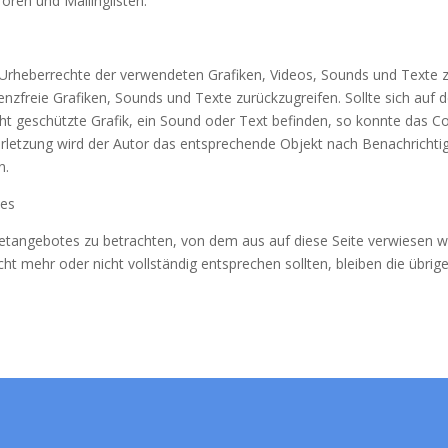
oren und Mailinglisten.
ie Urheberrechte der verwendeten Grafiken, Videos, Sounds und Texte z
enzfreie Grafiken, Sounds und Texte zurückzugreifen. Sollte sich auf 
t geschützte Grafik, ein Sound oder Text befinden, so konnte das Cop
erletzung wird der Autor das entsprechende Objekt nach Benachrichtig
n.
ses
rnetangebotes zu betrachten, von dem aus auf diese Seite verwiesen 
cht mehr oder nicht vollständig entsprechen sollten, bleiben die übri