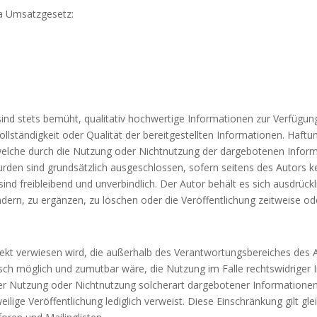
a Umsatzgesetz:
sind stets bemüht, qualitativ hochwertige Informationen zur Verfügu
 Vollständigkeit oder Qualität der bereitgestellten Informationen. Haf
, welche durch die Nutzung oder Nichtnutzung der dargebotenen Inform
rden sind grundsätzlich ausgeschlossen, sofern seitens des Autors ke
sind freibleibend und unverbindlich. Der Autor behält es sich ausdrück
n, zu ergänzen, zu löschen oder die Veröffentlichung zeitweise oder
direkt verwiesen wird, die außerhalb des Verantwortungsbereiches des A
sch möglich und zumutbar wäre, die Nutzung im Falle rechtswidriger 
er Nutzung oder Nichtnutzung solcherart dargebotener Informationen e
eweilige Veröffentlichung lediglich verweist. Diese Einschränkung gilt